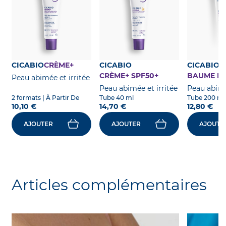
CICABIO
CRÈME+
CICABIO
CICABIO
CRÈME+ SPF50+
BAUME L
Peau abimée et irritée
Peau abimée et irritée
Peau abimé
2 formats
| À Partir De
Tube 40 ml
Tube 200 ml
10,10 €
14,70 €
12,80 €
AJOUTER
AJOUTER
AJOUTE
Articles complémentaires