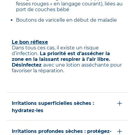
fesses rouges » en langage courant), liées au
port de couches bébé
Boutons de varicelle en début de maladie
Le bon réflexe
Dans tous ces cas, il existe un risque
d’infection.
La priorité est d’assécher la
zone en la laissant respirer à l’air libre.
Désinfectez
avec une lotion asséchante pour
favoriser la réparation.
Irritations superficielles sèches :
hydratez-les
Dans cette catégorie, les irritations cutanées
sont rouges, douloureuses mais toujours
Irritations profondes sèches : protégez-
sèches, parfois avec une croûte bien formée,