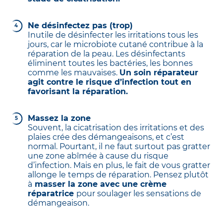
Le bon réflexe
donc nécessaire de la remplacer le temps de
La peau est en cours de réparation et a besoin
la réparation en créant une barrière étanche
d’éléments nutritifs. La priorité est d’accélérer
entre le corps et l’environnement. La solution :
Ne désinfectez pas (trop)
la cicatrisation et d’éviter les cicatrices.
un soin à la texture épaisse qui ne laisse pas
Inutile de désinfecter les irritations tous les
Hydratez la zone
avec une crème réparatrice.
passer l’air. On parle de pommade ou de
jours, car le microbiote cutané contribue à la
Celle-ci va créer une barrière légère entre la
pansement occlusif qui protège totalement la
réparation de la peau. Les désinfectants
peau et l’air.
zone abîmée des agressions extérieures,
éliminent toutes les bactéries, les bonnes
chocs ou bactéries.
comme les mauvaises.
Un soin réparateur
agit contre le risque d’infection tout en
favorisant la réparation.
Massez la zone
Souvent, la cicatrisation des irritations et des
plaies crée des démangeaisons, et c’est
normal. Pourtant, il ne faut surtout pas gratter
une zone abîmée à cause du risque
d’infection. Mais en plus, le fait de vous gratter
allonge le temps de réparation. Pensez plutôt
à
masser la zone avec une crème
réparatrice
pour soulager les sensations de
démangeaison.