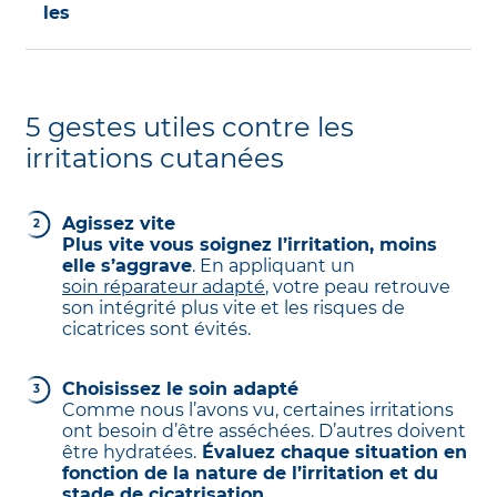
les
par exemple :
Coupures ou écorchures lorsque le sang ne
Il s’agit là de plaies plus sérieuses, où la peau
coule plus
est abîmée en profondeur :
Points de suture après une intervention
Brûlures
5 gestes utiles contre les
chirurgicale
irritations cutanées
Gerçures des lèvres ou des mains, dartres,
Ampoules aux pieds lorsqu’elles sont en
pulpites, etc.
voie de cicatrisation
Excoriations, c’est-à-dire plaies qui ne
Agissez vite
Boutons de varicelle secs
saignent pas mais où les couches
Plus vite vous soignez l’irritation, moins
superficielles de l’épiderme sont atteintes
elle s’aggrave
. En appliquant un
Irritations des bébés en phase de réparation
avec un manque de tissu cutané, souvent à
soin réparateur adapté
, votre peau retrouve
cause du grattage (
eczéma
, psoriasis,
son intégrité plus vite et les risques de
Irritations liées à des actes esthétiques :
mycose, urticaire, etc.)
cicatrices sont évités.
peeling, laser, épilation définitive, tatouage,
etc.
Irritations causées par des interventions au
laser abrasif
Choisissez le soin adapté
Irritations liées à des séances de
Comme nous l’avons vu, certaines irritations
radiothérapie
ont besoin d’être asséchées. D’autres doivent
être hydratées.
Évaluez chaque situation en
Le bon réflexe
fonction de la nature de l’irritation et du
La peau ne joue plus son rôle barrière. Il est
stade de cicatrisation.