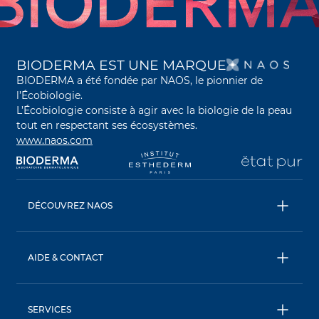
S’O
BIODERMA EST UNE MARQUE
BIODERMA a été fondée par NAOS, le pionnier de
l’Écobiologie.
L’Écobiologie consiste à agir avec la biologie de la peau
tout en respectant ses écosystèmes.
www.naos.com
s’ouvre dans un nouvel onglet
s’ouvre dans un nouvel onglet
s’ouvre dans un nouve
s’
DÉCOUVREZ NAOS
NAOS
ETAT PUR
AIDE & CONTACT
INSTITUT ESTHEDERM
FAQ
Livraison & retour
SERVICES