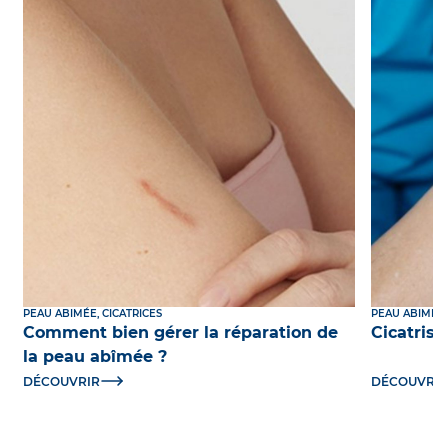
PEAU ABIMÉE, CICATRICES
PEAU ABIMÉE,
Comment bien gérer la réparation de
Cicatrisa
la peau abîmée ?
DÉCOUVRIR
DÉCOUVRI