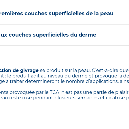
premières couches superficielles de la peau
eut être pratiqué à l’aide de différents acides comme l’a
aux couches superficielles du derme
loracétique ou TCA (trichloroacetic acid), mais les plus c
mme l’acide glycolique, un acide de fruits aux propriété
atiques que le peeling doux, mais agit plus en profonde
nt utilisé quand le peeling doux n’a pas donné le résult
n applique le TCA, un acide dérivé de l’acide acétique (q
plus importantes que pour un peeling doux, ce qui lui pe
ction de givrage
se produit sur la peau. C’est-à-dire qu
emières couches du derme.
nt : le produit agit au niveau du derme et provoque la d
e à traiter détermineront le nombre d’applications, ains
ts provoquée par le TCA n’est pas une partie de plaisir
au reste rose pendant plusieurs semaines et cicatrise p