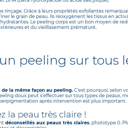
et BHA (Bêta hydroxyacide ou acide salicylique).
sans rinçage. Grâce à leurs propriétés exfoliantes remarqu
iner le grain de peau. Ils réoxygènent les tissus en activa
s hydratantes. Le peeling corps est un bon moyen de red
extérieures et du vieillissement prématuré.
 un peeling sur tous 
s de la même façon au peeling.
C’est pourquoi, selon vo
peeling doux peut s’effectuer sur tous types de peaux, m
hyperpigmentation après intervention est plus important.
z la peau très claire !
ont
déconseillés aux peaux très claires
, phototype 0. Pl