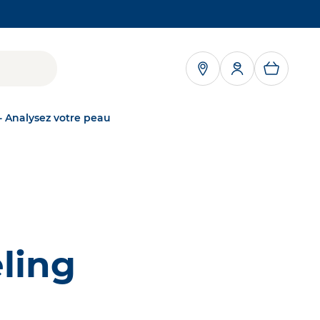
RE DANS UN NOUVEL ONGLET
- Analysez votre peau
NAOS
NOTRE MISSION
Grâce à l'écobiologie, personne ne souffre de
server
troubles cutanés
kNAOS
eling
DÉCOUVRIR
a peau,
ÉCOBIOLOGIE
Notre approche
scientifique unique