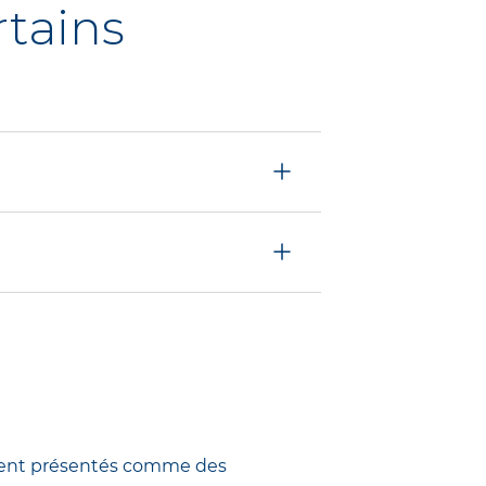
rtains
hes de mélasma (ou
 peau.
igmentation. Certains
coloration de la peau).
s.
uvent présentés comme des