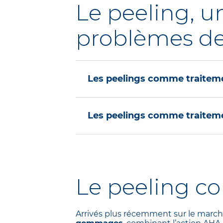
Le peeling, u
problèmes d
Les peelings comme traite
Les peelings doux au TCA sont le
Les peelings comme traite
masque de grossesse) qui vous em
3 à 4 séances espacées de 3 à 4 s
Les peelings sont fréquemment ut
actifs ciblés permettent de bloqu
Le plus souvent, le traitement se f
Le peeling co
Les taches s’estompent progressive
Arrivés plus récemment sur le march