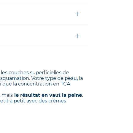
cide salicylique ou BHA
ouramment utilisés sont
s exceptionnelles pour
ur, sous la couche
at attendu. Après un
ue l’on retrouve dans le
rmet d’aller plus en
e les couches superficielles de
esquamation. Votre type de peau, la
i que la concentration en TCA.
, mais
le résultat en vaut la peine
.
etit à petit avec des crèmes