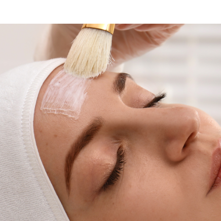
ible exposée au soleil
ERM
DÉCOUVRIR
erpigmentée
PIGMENTBIO
ture
SCIENCE DE L'ÂGE
îmée
CICABIO
t cuir chevelu
NODÉ
ible de bébés et enfants
M
PRODUITS