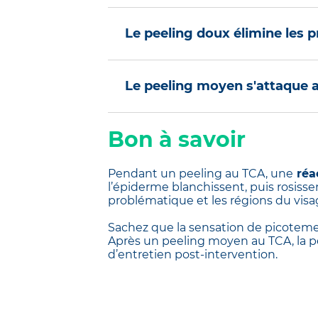
Le peeling doux élimine les 
Le peeling doux (ou superficiel) p
Le peeling moyen s'attaque 
(bêta-hydroxyacide), l’acide trich
les AHA (alpha hydroxy acides) co
exfolier la peau en douceur.
Il traite le même type de problém
Bon à savoir
cornée de l’épiderme. Il est souve
dégraissage de la peau, le praticie
vinaigre), mais en concentrations 
Pendant un peeling au TCA, une
réa
profondeur et d’atteindre les pr
l’épiderme blanchissent, puis rosisse
problématique et les régions du visag
Sachez que la sensation de picotemen
Après un peeling moyen au TCA, la pe
d’entretien post-intervention.