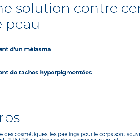
ne solution contre ce
e peau
ment d'un mélasma
s plus couramment pratiqués pour venir à bout des tac
ment de taches hyperpigmentées
poisonnent la vie.
emaines peuvent significativement améliorer l’état de la
ilisés comme solution pour traiter les taches d’hyperp
er la production de mélanine (pigment responsable de la 
ait par peeling léger au TCA, sur plusieurs séances.
rps
ment et l’amélioration est visible au fil des rendez-vou
é des cosmétiques, les peelings pour le corps sont so