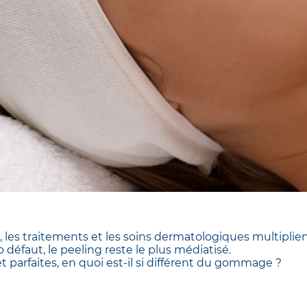
ie, les traitements et les soins dermatologiques multipli
 défaut, le peeling reste le plus médiatisé.
t parfaites, en quoi est-il si différent du gommage ?