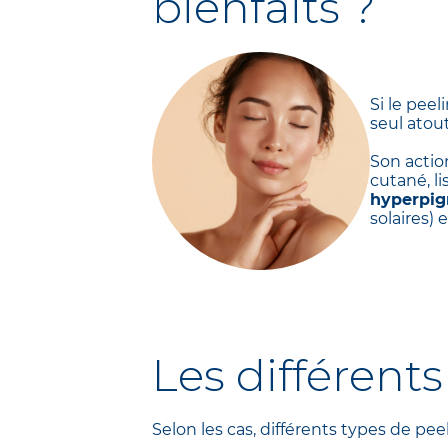
bienfaits ?
Si le pee
seul atout
Son actio
cutané, li
hyperpi
solaires) 
Les différent
Selon les cas, différents types de p