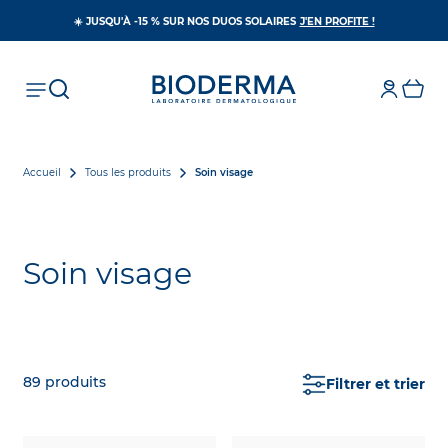
S’OUVRE DAN
☀️ JUSQU'À -15 % SUR NOS DUOS SOLAIRES
J'EN PROFITE !
Accueil
Tous les produits
Soin visage
Soin visage
89
produits
Filtrer et trier