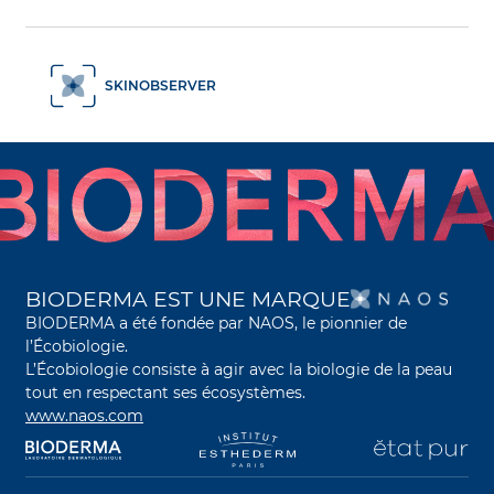
SKINOBSERVER
S’O
BIODERMA EST UNE MARQUE
BIODERMA a été fondée par NAOS, le pionnier de
l’Écobiologie.
L’Écobiologie consiste à agir avec la biologie de la peau
tout en respectant ses écosystèmes.
www.naos.com
s’ouvre dans un nouvel onglet
s’ouvre dans un nouvel onglet
s’ouvre dans un nouve
s’