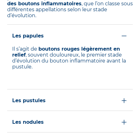
des boutons inflammatoires
, que l’on classe sous
différentes appellations selon leur stade
d’évolution.
Les papules
Il s’agit de
boutons rouges légèrement en
relief
, souvent douloureux, le premier stade
d’évolution du bouton inflammatoire avant la
pustule.
les pustules
Les pustules sont très facilement
reconnaissables :
rouges, en relief,
les nodules
douloureux
, ces boutons inflammatoires
contiennent souvent du pus
.
Plus profondes, plus dures
, ces lésions sont