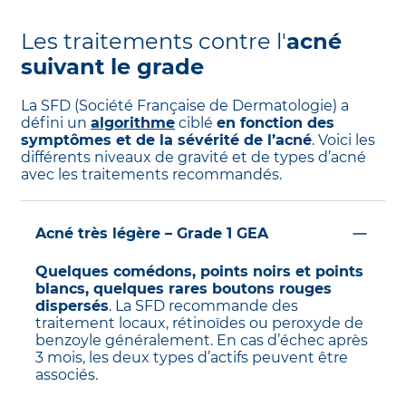
aussi
très douloureuses
. Elles sont
caractéristiques de l’acné kystique et souvent
Les traitements contre l'
acné
accompagnées d’autres types de boutons.
Les nodules ne doivent jamais être triturés. Ils
suivant le grade
nécessitent une prise en charge
dermatologique
pour les traiter et limiter les
La SFD (Société Française de Dermatologie) a
cicatrices.
défini un
algorithme
ciblé
en fonction des
symptômes et de la sévérité de l’acné
. Voici les
différents niveaux de gravité et de types d’acné
avec les traitements recommandés.
Acné très légère – Grade 1 GEA
Quelques comédons, points noirs et points
blancs, quelques rares boutons rouges
dispersés
. La SFD recommande des
traitement locaux, rétinoïdes ou peroxyde de
benzoyle généralement. En cas d’échec après
3 mois, les deux types d’actifs peuvent être
associés.