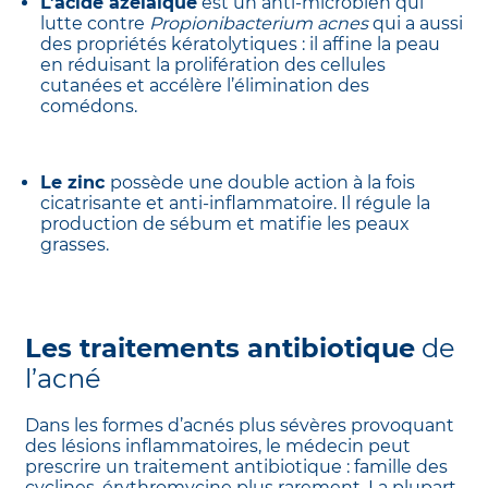
L’acide azélaïque
est un anti-microbien qui
lutte contre
Propionibacterium acnes
qui a aussi
des propriétés kératolytiques : il affine la peau
en réduisant la prolifération des cellules
cutanées et accélère l’élimination des
comédons.
Le zinc
possède une double action à la fois
cicatrisante et anti-inflammatoire. Il régule la
production de sébum et matifie les peaux
grasses.
Les traitements antibiotique
de
l’acné
Dans les formes d’acnés plus sévères provoquant
des lésions inflammatoires, le médecin peut
prescrire un traitement antibiotique : famille des
cyclines, érythromycine plus rarement. La plupart