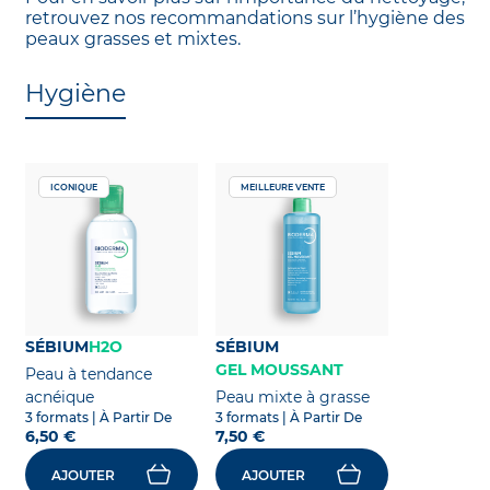
retrouvez nos recommandations sur l’hygiène des
peaux grasses et mixtes.
Hygiène
ICONIQUE
MEILLEURE VENTE
SÉBIUM
H2O
SÉBIUM
GEL MOUSSANT
Peau à tendance
acnéique
Peau mixte à grasse
3 formats
| À Partir De
3 formats
| À Partir De
6,50 €
7,50 €
AJOUTER
AJOUTER