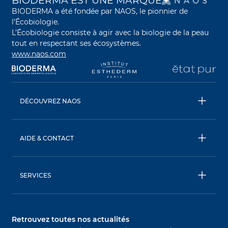
BIODERMA EST UNE MARQUE
BIODERMA a été fondée par NAOS, le pionnier de
l’Écobiologie.
L’Écobiologie consiste à agir avec la biologie de la peau
tout en respectant ses écosystèmes.
www.naos.com
s’ouvre dans un nouvel onglet
s’ouvre dans un nouvel onglet
s’ouvre dans un nouve
s’
DÉCOUVREZ NAOS
NAOS
ETAT PUR
AIDE & CONTACT
INSTITUT ESTHEDERM
FAQ
Livraison & retour
SERVICES
Nous contacter
AskNAOS, décodez nos formules
Conditions générales de vente
SkinObserver, analysez votre peau
Retrouvez toutes nos actualités
SkinCoachs, contactez nos experts