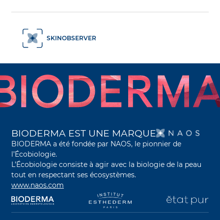
SKINOBSERVER
S’O
BIODERMA EST UNE MARQUE
BIODERMA a été fondée par NAOS, le pionnier de
l’Écobiologie.
L’Écobiologie consiste à agir avec la biologie de la peau
tout en respectant ses écosystèmes.
www.naos.com
s’ouvre dans un nouvel onglet
s’ouvre dans un nouvel onglet
s’ouvre dans un nouve
s’