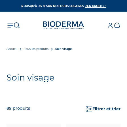
S’OUVRE DAN
☀️ JUSQU'À -15 % SUR NOS DUOS SOLAIRES
J'EN PROFITE !
Accueil
Tous les produits
Soin visage
Soin visage
89
produits
Filtrer et trier