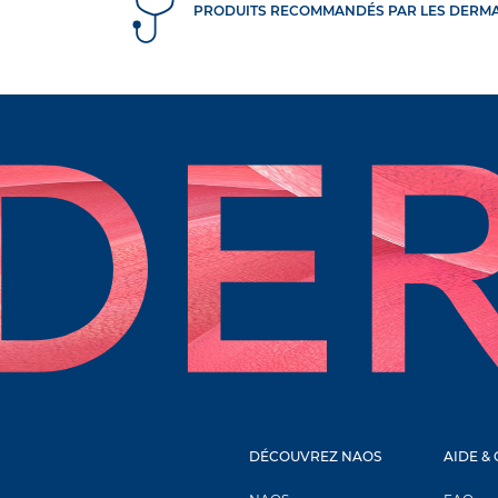
ible exposée au soleil
PRODUITS RECOMMANDÉS PAR LES DERM
ERM
DÉCOUVRIR
erpigmentée
PIGMENTBIO
ture
SCIENCE DE L'ÂGE
îmée
CICABIO
t cuir chevelu
NODÉ
ible de bébés et enfants
M
PRODUITS
DÉCOUVREZ NAOS
AIDE &
NOUVEL ONGLET