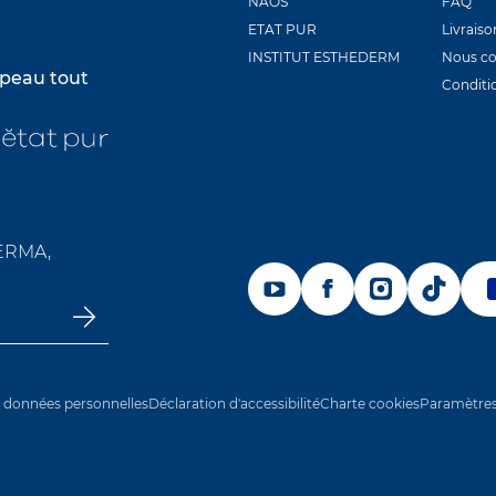
NAOS
FAQ
ETAT PUR
Livraiso
INSTITUT ESTHEDERM
Nous co
a peau tout
Conditi
ouvre dans un nouvel onglet
 un nouvel onglet
s’ouvre dans un nouvel onglet
DERMA,
S’OUVRE DANS UN NOUVEL ON
S’OUVRE DANS UN NOU
S’OUVRE DANS 
S’OUVRE
s données personnelles
Déclaration d'accessibilité
Charte cookies
Paramètres