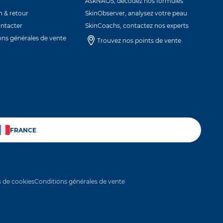
AskNAOS, décodez nos formules
n & retour
SkinObserver, analysez votre peau
ntacter
SkinCoachs, contactez nos experts
ons générales de vente
Trouvez nos points de vente
GLET
VEL ONGLET
UN NOUVEL ONGLET
 DANS UN NOUVEL ONGLET
FRANCE
 de cookies
Conditions générales de vente