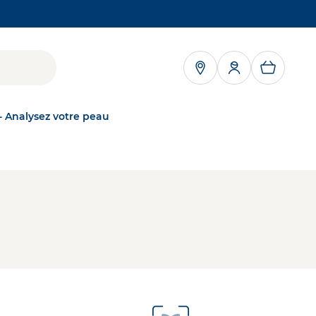
RE DANS UN NOUVEL ONGLET
- Analysez votre peau
NAOS
NOTRE MISSION
Grâce à l'écobiologie, personne ne souffre de
server
troubles cutanés
kNAOS
DÉCOUVRIR
a peau,
ÉCOBIOLOGIE
Notre approche
scientifique unique