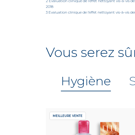
2 Evaluation clinique de l’effet nettoyant vis-à-vis
2018
3 Evaluation clinique de l’effet nettoyant vis-à-vis d
Vous serez sû
Hygiène
MEILLEURE VENTE