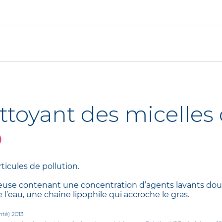
mulées pendant la journée et permettre à la peau de se d
active ses fonctions de renouvellement et ses process
 toxines et les impuretés accumulées pendant la nuit et 
extérieures.
liminées en surface et en profondeur(2)
ttoyant des micelles 
 à la pollution urbaine nettoyés(3)
O
ticules de pollution.
queuse contenant une concentration d’agents lavants d
 l’eau, une chaîne lipophile qui accroche le gras.
nté) 2013