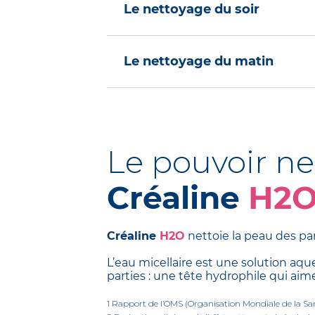
Le nettoyage du soir
Pour éliminer les particules accu
régénérer, au moment où la peau 
Le nettoyage du matin
synthèse.
Pour aider la peau à éliminer les
se défendre contre les agressions 
98 % des particules fines sont é
Le pouvoir ne
78 % des métaux lourds sont liés
Créaline
H2
Créaline
H2O
nettoie la peau des par
L’eau micellaire est une solution a
parties : une tête hydrophile qui aime
1 Rapport de l’OMS (Organisation Mondiale de la Sa