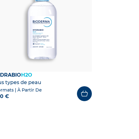
DRABIO
H2O
us types de peau
ormats
| À Partir De
50 €