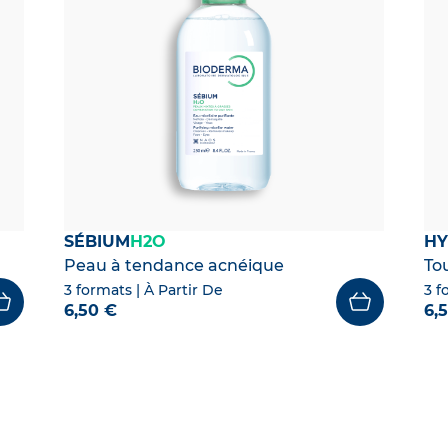
SÉBIUM
H2O
HY
Peau à tendance acnéique
To
3 formats
| À Partir De
3 f
6,50 €
6,