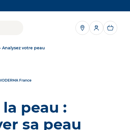
RE DANS UN NOUVEL ONGLET
- Analysez votre peau
NAOS
 | BIODERMA France
NOTRE MISSION
Grâce à l'écobiologie, personne ne souffre de
server
troubles cutanés
kNAOS
 la peau :
DÉCOUVRIR
a peau,
ÉCOBIOLOGIE
er sa peau
Notre approche
scientifique unique