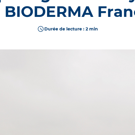
ible exposée au soleil
 | BIODERMA Fran
ERM
DÉCOUVRIR
erpigmentée
PIGMENTBIO
ture
SCIENCE DE L'ÂGE
Durée de lecture : 2 min
îmée
CICABIO
t cuir chevelu
NODÉ
ible de bébés et enfants
M
PRODUITS