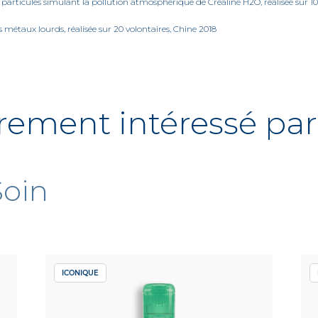
 de particules simulant la pollution atmosphérique de Créaline H2O, réalisée sur 
es métaux lourds, réalisée sur 20 volontaires, Chine 2018
rement intéressé par 
Soin
ICONIQUE