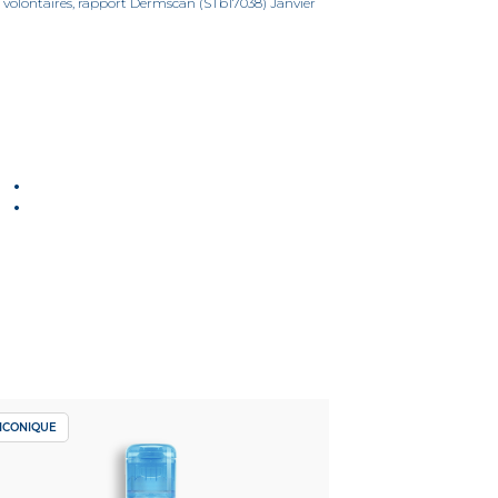
10 volontaires, rapport Dermscan (STb17038) Janvier
:
ICONIQUE