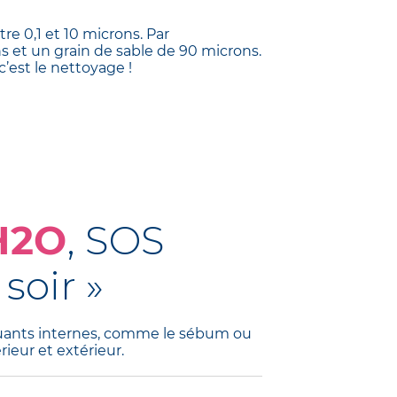
re 0,1 et 10 microns. Par
 et un grain de sable de 90 microns.
c’est le nettoyage !
H2O
, SOS
soir »
olluants internes, comme le sébum ou
rieur et extérieur.