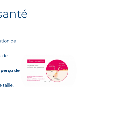
 santé
ution de
s de
 aperçu de
taille,