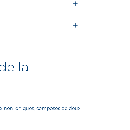
étoxifier et de se
us métaboliques de
lui permettre de mieux
de la
oux non ioniques, composés de deux