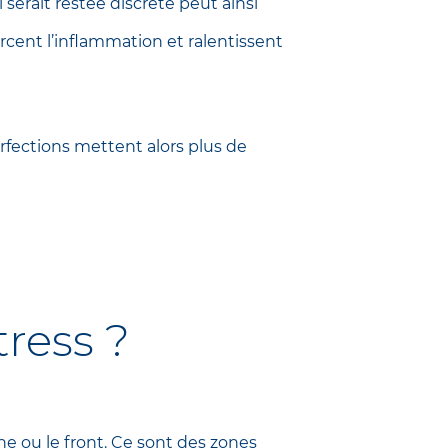
serait restée discrète peut ainsi
orcent l’inflammation et ralentissent
rfections mettent alors plus de
tress ?
he ou le front. Ce sont des zones