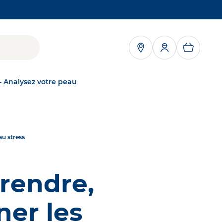
RE DANS UN NOUVEL ONGLET
- Analysez votre peau
NAOS
au stress
NOTRE MISSION
Grâce à l'écobiologie, personne ne souffre de
server
troubles cutanés
kNAOS
rendre,
DÉCOUVRIR
a peau,
ÉCOBIOLOGIE
ner les
Notre approche
scientifique unique