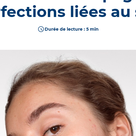
ible exposée au soleil
fections liées au 
ERM
DÉCOUVRIR
erpigmentée
PIGMENTBIO
ture
SCIENCE DE L'ÂGE
Durée de lecture : 5 min
îmée
CICABIO
t cuir chevelu
NODÉ
ible de bébés et enfants
M
PRODUITS