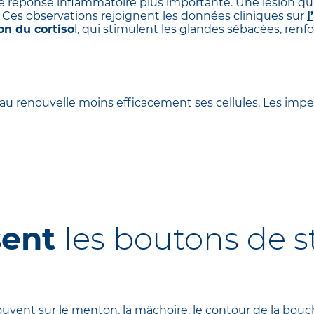
e réponse inflammatoire plus importante. Une lésion qui 
 Ces observations rejoignent les données cliniques sur
l’
on du cortiso
l
, qui stimulent les glandes sébacées, renf
eau renouvelle moins efficacement ses cellules. Les impe
sent
les boutons de s
ouvent sur le menton, la mâchoire, le contour de la bouc