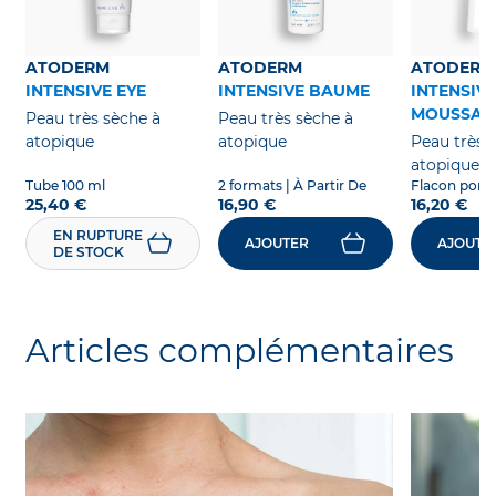
ATODERM
ATODERM
ATODERM
INTENSIVE EYE
INTENSIVE BAUME
INTENSIVE
MOUSSAN
Peau très sèche à
Peau très sèche à
atopique
atopique
Peau très 
atopique
Tube 100 ml
2 formats
| À Partir De
Flacon pom
25,40 €
16,90 €
16,20 €
EN RUPTURE
AJOUTER
AJOUTE
DE STOCK
Articles complémentaires