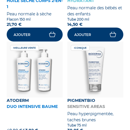
HUILE SÈCHE CORPS 2-EN-
HYDRATANT
1
Peau normale des bébés et
Peau normale à sèche
des enfants
Flacon 150 ml
Tube 200 ml
21,70 €
14,50 €
AJOUTER
AJOUTER
MEILLEURE VENTE
ICONIQUE
ATODERM
PIGMENTBIO
DUO INTENSIVE BAUME
SENSITIVE AREAS
Peau hyperpigmentée,
taches brunes
Tube 75 ml