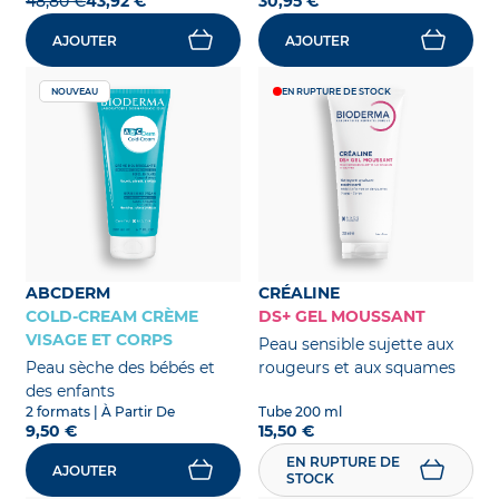
48,80 €
43,92 €
30,95 €
AJOUTER
AJOUTER
NOUVEAU
EN RUPTURE DE STOCK
ABCDERM
CRÉALINE
COLD-CREAM CRÈME
DS+ GEL MOUSSANT
VISAGE ET CORPS
Peau sensible sujette aux
Peau sèche des bébés et
rougeurs et aux squames
des enfants
2 formats
| À Partir De
Tube 200 ml
9,50 €
15,50 €
EN RUPTURE DE
AJOUTER
STOCK