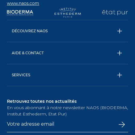
www.naos.com
s’ouvre dans un nouvel onglet
s’ouvre dans un nouvel onglet
s’ouvre dans un nouve
s’
DÉCOUVREZ NAOS
NAOS
ETAT PUR
AIDE & CONTACT
INSTITUT ESTHEDERM
FAQ
Livraison & retour
SERVICES
Nous contacter
AskNAOS, décodez nos formules
Conditions générales de vente
SkinObserver, analysez votre peau
Retrouvez toutes nos actualités
SkinCoachs, contactez nos experts
En vous abonnant à notre newsletter NAOS (BIODERMA,
Trouvez nos points de vente
Institut Esthederm, Etat Pur)