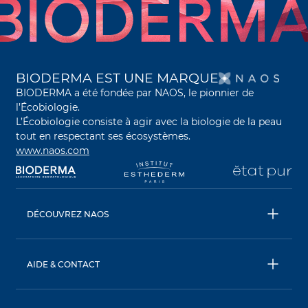
S’O
BIODERMA EST UNE MARQUE
BIODERMA a été fondée par NAOS, le pionnier de
l’Écobiologie.
L’Écobiologie consiste à agir avec la biologie de la peau
tout en respectant ses écosystèmes.
www.naos.com
s’ouvre dans un nouvel onglet
s’ouvre dans un nouvel onglet
s’ouvre dans un nouve
s’
DÉCOUVREZ NAOS
NAOS
ETAT PUR
AIDE & CONTACT
INSTITUT ESTHEDERM
FAQ