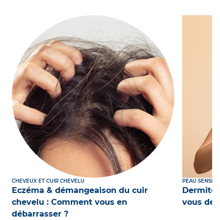
CHEVEUX ET CUIR CHEVELU
PEAU SENSIBL
Eczéma & démangeaison du cuir
Dermite 
chevelu : Comment vous en
vous dev
débarrasser ?