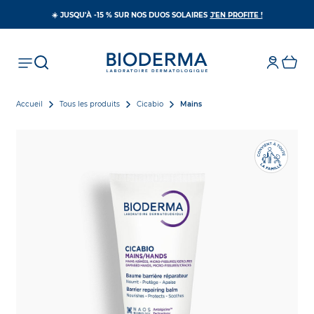
S’OUVRE DAN
☀️ JUSQU'À -15 % SUR NOS DUOS SOLAIRES
J'EN PROFITE !
Accueil
Tous les produits
Cicabio
Mains