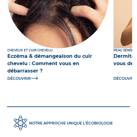
CHEVEUX ET CUIR CHEVELU
PEAU SENSIBL
Eczéma & démangeaison du cuir
Dermite 
chevelu : Comment vous en
vous dev
débarrasser ?
DÉCOUVRIR
DÉCOUVRIR
NOTRE APPROCHE UNIQUE L'ÉCOBIOLOGIE