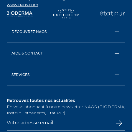
www.naos.com
s’ouvre dans un nouvel onglet
s’ouvre dans un nouvel onglet
s’ouvre dans un nouve
s’
DÉCOUVREZ NAOS
NAOS
ETAT PUR
AIDE & CONTACT
INSTITUT ESTHEDERM
FAQ
Livraison & retour
SERVICES
Nous contacter
AskNAOS, décodez nos formules
Conditions générales de vente
SkinObserver, analysez votre peau
Retrouvez toutes nos actualités
SkinCoachs, contactez nos experts
En vous abonnant à notre newsletter NAOS (BIODERMA,
Trouvez nos points de vente
Institut Esthederm, Etat Pur)