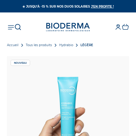
S’OUVRE DAN
☀️ JUSQU'À -15 % SUR NOS DUOS SOLAIRES
J'EN PROFITE !
Accueil
Tous les produits
Hydrabio
LÉGÈRE
NOUVEAU