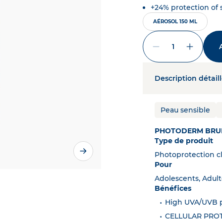
ible exposée au soleil
+24% protection of
ERM
DÉCOUVRIR
AÉROSOL 150 ML
erpigmentée
PIGMENTBIO
ture
SCIENCE DE L'ÂGE
La quantité minim
îmée
CICABIO
t cuir chevelu
NODÉ
ible de bébés et enfants
Description détail
M
PRODUITS
Peau sensible
PHOTODERM BRUM
Type de produit
Photoprotection c
Pour
Adolescents, Adult
Bénéfices
High UVA/UVB p
CELLULAR PROTEC