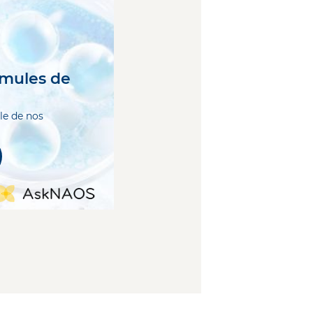
rmules de
le de nos