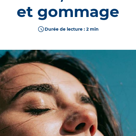
ible exposée au soleil
et gommage
ERM
DÉCOUVRIR
erpigmentée
PIGMENTBIO
ture
SCIENCE DE L'ÂGE
Durée de lecture : 2 min
îmée
CICABIO
t cuir chevelu
NODÉ
ible de bébés et enfants
M
PRODUITS