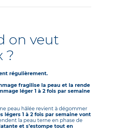
staurer ses réserves
 Une bonne habitude à
omplément idéal
 pénètre
 on veut
effet intensément
x ?
ent formulé
apaise les peaux
ur immédiat apporte
ent régulièrement.
mage fragilise la peau et la rende
mage léger 1 à 2 fois par semaine
e peau hâlée revient à dégommer
légers 1 à 2 fois par semaine vont
ndent la peau terne en phase de
latante et s’estompe tout en