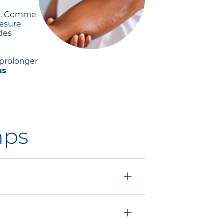
ssi. Comme
mesure
des
 prolonger
us
mps
doptez une hygiène
votre peau. Sa formule
ritations.