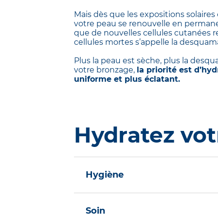
Mais dès que les expositions solaires
votre peau se renouvelle en permanen
que de nouvelles cellules cutanées 
cellules mortes s’appelle la desquam
Plus la peau est sèche, plus la desqu
votre bronzage,
la priorité est d’hy
uniforme et plus éclatant.
Hydratez vot
Hygiène
L’hydratation de votre peau co
douce relipidante, comme
ATO
Soin
haute tolérance
nourrit la peau i