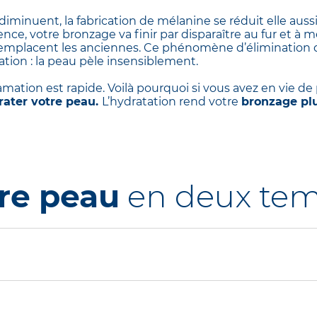
 diminuent, la fabrication de mélanine se réduit elle au
ce, votre bronzage va finir par disparaître au fur et à 
remplacent les anciennes. Ce phénomène d’élimination 
ation : la peau pèle insensiblement.
amation est rapide. Voilà pourquoi si vous avez en vie de
drater votre peau.
L’hydratation rend votre
bronzage pl
re peau
en deux te
mmence
dès la douche ! À votre retour de vacances, a
DERM
Huile de douche
qui assure 24 h d’hydratation à 
ntensément, nettoie et relipide tout en apaisant les ir