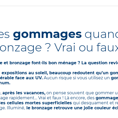
ydratant nourrissant pour régénérer votre peau et re
sée par les UV et le sel ou l’eau chlorée de la piscine…
t, si vous choisissez ATODERM
Intensive Gel Crème.
C
’applique rapidement grâce à sa formule non grasse, qui
rmet de s’habiller immédiatement.
es
gommages
quand
concilie une texture ultra-fraîche, ultra-légère avec un 
renforce.
onzage ? Vrai ou fau
HOTODERM
Gel Crème Après-Soleil
,
le soin spécialem
es expositions solaires répétées. Chaque application 
 de prolonger le bronzage. Le plus ? Son
effet fraîche
et bronzage font-ils bon ménage ? La question revi
visage et du corps.
 expositions au soleil, beaucoup redoutent qu’un gom
érable face aux UV.
Aucun risque si vous utilisez un
gom
mum.
e,
après les vacances,
on pense souvent que gommer un
age rapidement… Vrai et faux ! Là encore, des
gommages 
les cellules mortes superficielles
qui desquament et re
e. Illuminé,
le bronzage retrouve une jolie couleur éc