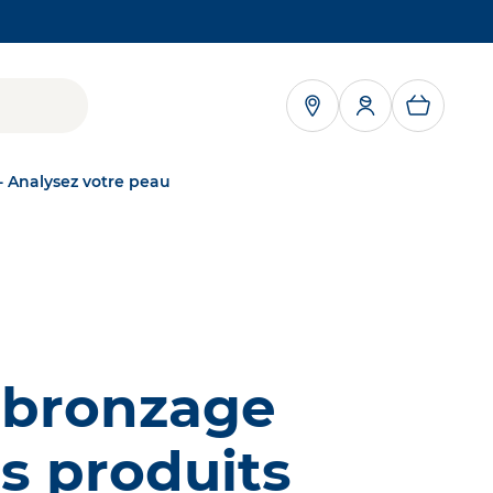
RE DANS UN NOUVEL ONGLET
- Analysez votre peau
NAOS
NOTRE MISSION
Grâce à l'écobiologie, personne ne souffre de
server
troubles cutanés
kNAOS
 bronzage
DÉCOUVRIR
a peau,
ÉCOBIOLOGIE
es produits
Notre approche
scientifique unique